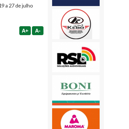
9 a 27 de julho
A+
A-