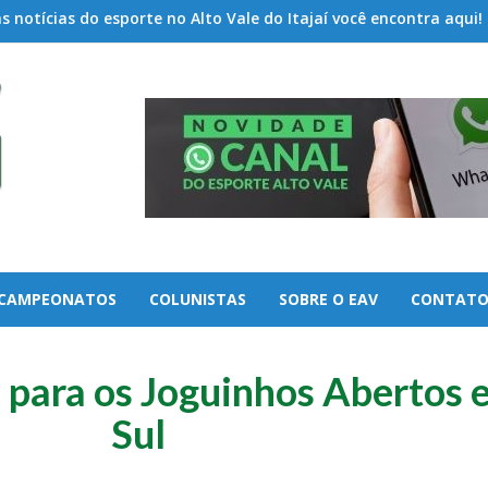
 notícias do esporte no Alto Vale do Itajaí você encontra aqui!
CAMPEONATOS
COLUNISTAS
SOBRE O EAV
CONTAT
 para os Joguinhos Abertos 
Sul