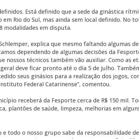
finidos. Está definido que a sede da ginástica rítmi
m Rio do Sul, mas ainda sem local definido. No tot
18 modalidades em disputa.
s Schlemper, explica que mesmo faltando algumas def
stamos dependendo de algumas decisões da Fesport
e nossos técnicos também vão auxiliar. Como as et
geral deve ficar pronto até o dia 5 de julho. Tamb
cedido seus ginásios para a realização dos jogos, co
nstituto Federal Catarinense”, comentou.
nicípio receberá da Fesporte cerca de R$ 150 mil. T
ica, plantões de saúde, limpeza, melhorias em algun
o e todo o nosso grupo sabe da responsabilidade d