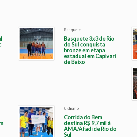
Basquete
l
Basquete 3x3 de Rio
c
do Sul conquista
bronze em etapa
estadual em Capivari
de Baixo
Ciclismo
Corrida do Bem
em
destina R$ 9,7 mil à
AMA/Afadi de Rio do
Sul