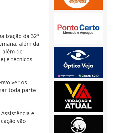
alização da 32ª
semana, além da
, além de
e) e técnicos
envolver os
zar toda parte
Assistência e
ucação vão