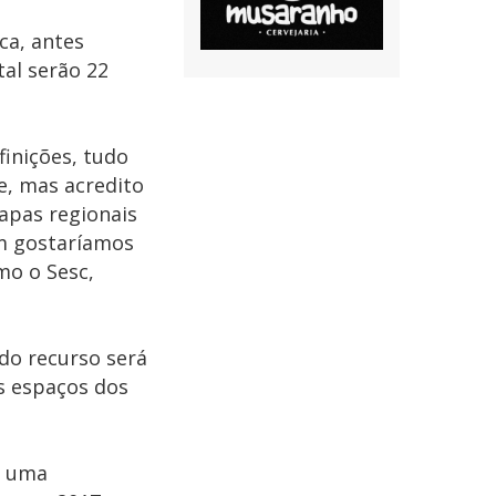
ca, antes
al serão 22
inições, tudo
e, mas acredito
apas regionais
ém gostaríamos
mo o Sesc,
odo recurso será
s espaços dos
e uma