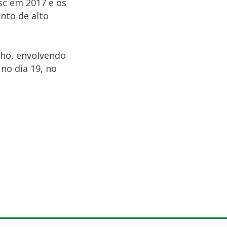
sc em 2017 e os
nto de alto
lho, envolvendo
no dia 19, no