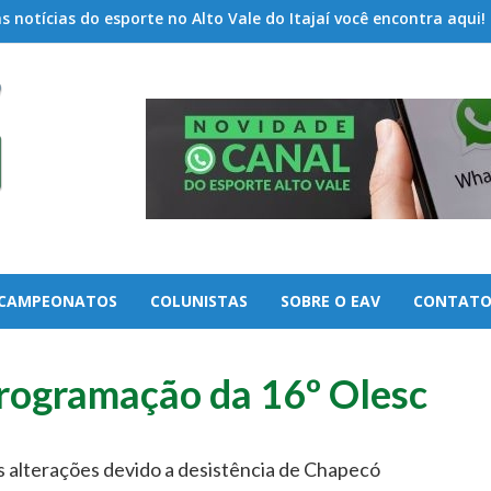
 notícias do esporte no Alto Vale do Itajaí você encontra aqui!
CAMPEONATOS
COLUNISTAS
SOBRE O EAV
CONTAT
ogramação da 16º Olesc
s alterações devido a desistência de Chapecó