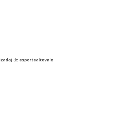
izada)
de
esportealtovale