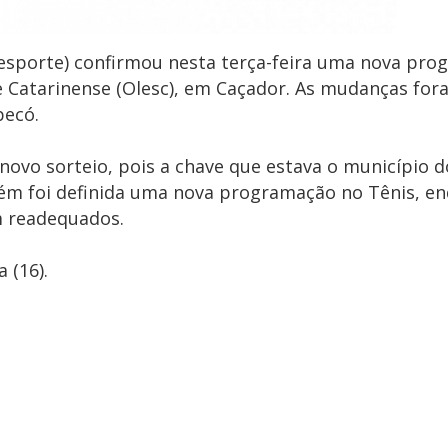
esporte) confirmou nesta terça-feira uma nova pr
e Catarinense (Olesc), em Caçador. As mudanças for
pecó.
vo sorteio, pois a chave que estava o município d
ém foi definida uma nova programação no Tênis, e
m readequados.
 (16).