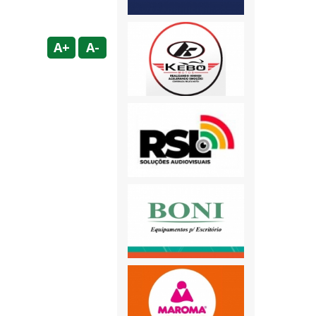
A+
A-