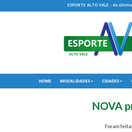
ESPORTE ALTO VALE - As últimas
HOME
MODALIDADES
CIDADES
NOVA pr
Foram feita