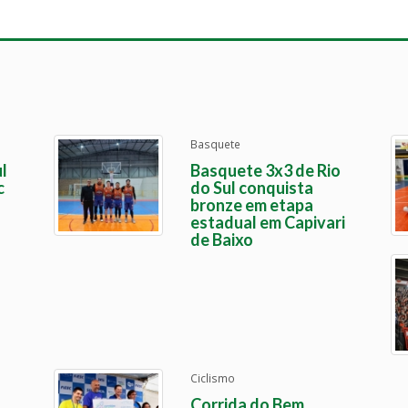
Basquete
l
Basquete 3x3 de Rio
c
do Sul conquista
bronze em etapa
estadual em Capivari
de Baixo
Ciclismo
Corrida do Bem