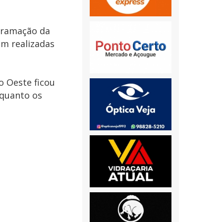
ogramação da
am realizadas
o Oeste ficou
nquanto os