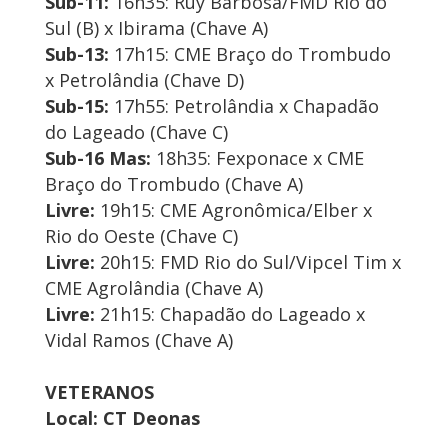
Sub-11:
16h35: Ruy Barbosa/FMD Rio do
Sul (B) x Ibirama (Chave A)
Sub-13:
17h15: CME Braço do Trombudo
x Petrolândia (Chave D)
Sub-15:
17h55: Petrolândia x Chapadão
do Lageado (Chave C)
Sub-16 Mas:
18h35: Fexponace x CME
Braço do Trombudo (Chave A)
Livre:
19h15: CME Agronômica/Elber x
Rio do Oeste (Chave C)
Livre:
20h15: FMD Rio do Sul/Vipcel Tim x
CME Agrolândia (Chave A)
Livre:
21h15: Chapadão do Lageado x
Vidal Ramos (Chave A)
VETERANOS
Local: CT Deonas