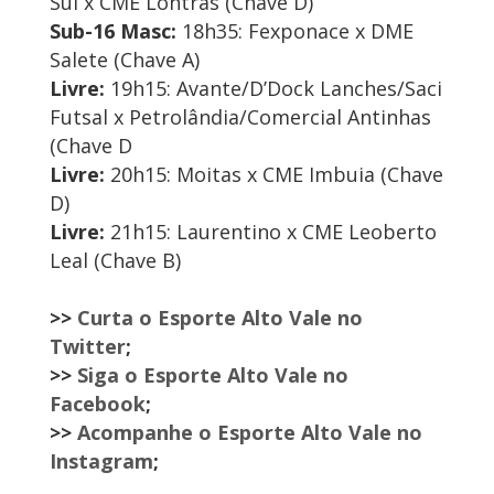
Sul x CME Lontras (Chave D)
Sub-16 Masc:
18h35: Fexponace x DME
Salete (Chave A)
Livre:
19h15: Avante/D’Dock Lanches/Saci
Futsal x Petrolândia/Comercial Antinhas
(Chave D
Livre:
20h15: Moitas x CME Imbuia (Chave
D)
Livre:
21h15: Laurentino x CME Leoberto
Leal (Chave B)
>>
Curta o Esporte Alto Vale no
Twitter
;
>>
Siga o Esporte Alto Vale no
Facebook
;
>>
Acompanhe o Esporte Alto Vale no
Instagram
;