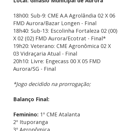
Local: Ginásio Municipal de Aurora
18h00: Sub-9: CME A.A Agrolândia 02 X 06
FMD Aurora/Bazar Longen - Final
18h40: Sub-13: Escolinha Fortaleza 02 (00)
X 02 (02) FMD Aurora/Ecotrat - Final*
19h20: Veterano: CME Agronômica 02 X
03 Vidraçaria Atual - Final
20h10: Livre: Engecass 00 X 05 FMD
Aurora/SG - Final
*Jogo decidido na prorrogação;
Balanço Final:
Feminino:
1º CME Atalanta
2º Ituporanga
3º Agronômica