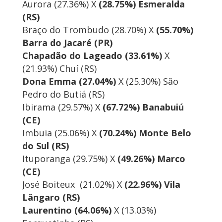
Aurora (27.36%) X
(28.75%) Esmeralda
(RS)
Braço do Trombudo (28.70%) X
(55.70%)
Barra do Jacaré (PR)
Chapadão do Lageado (33.61%)
X
(21.93%) Chuí (RS)
Dona Emma (27.04%)
X (25.30%) São
Pedro do Butiá (RS)
Ibirama (29.57%) X
(67.72%) Banabuiú
(CE)
Imbuia (25.06%) X
(70.24%) Monte Belo
do Sul (RS)
Ituporanga (29.75%) X
(49.26%) Marco
(CE)
José Boiteux (21.02%) X
(22.96%) Vila
Lângaro (RS)
Laurentino (64.06%)
X (13.03%)