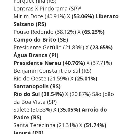
Forquetinha (RS)
Lontras X Pindorama (SP)*
Mirim Doce (40.91%) X
(53.06%) Liberato
Salzano (RS)
Pouso Redondo (38.12%) X
(65.23%)
Campo do Brito (SE)
Presidente Getúlio (21.83%) X
(23.65%)
Água Branca (PI)
Presidente Nereu (40.76%)
X (37.71%)
Benjamin Constant do Sul (RS)
Rio do Oeste (21.59%) X
(25.01%)
Santanopolis (RS)
Rio do Sul (38.54%)
X (20.87%) São João
da Boa Vista (SP)
Salete (30.33%) X
(35.05%) Arroio do
Padre (RS)
Santa Terezinha (21.31%) X
(51.74%)
Japurá (PR)