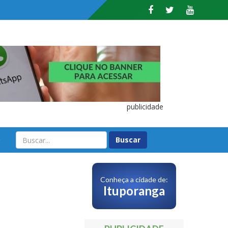
publicidade
O
l
Conheça a cidade de:
Ituporanga