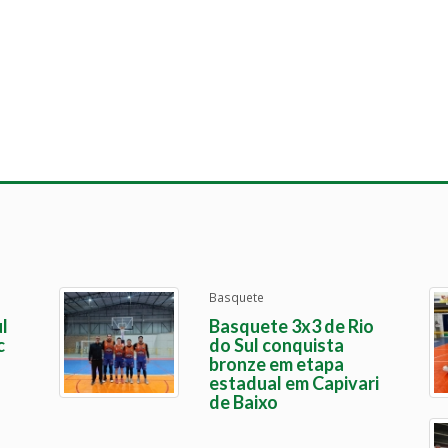
Basquete
l
Basquete 3x3 de Rio
c
do Sul conquista
bronze em etapa
estadual em Capivari
de Baixo