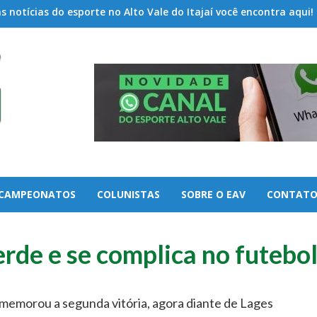
 notícias do esporte no Alto Vale do Itajaí você encontra aqui!
CAMPEONATOS
COLUNISTAS
SOBRE O EAV
CONTAT
erde e se complica no futebo
memorou a segunda vitória, agora diante de Lages