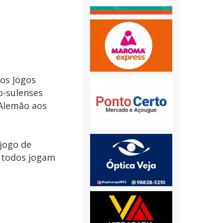
 os Jogos
o-sulenses
 Alemão aos
 jogo de
, todos jogam