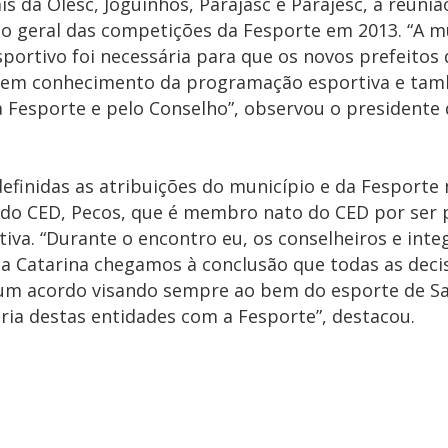
is da Olesc, Joguinhos, Parajasc e Parajesc, a reuni
to geral das competições da Fesporte em 2013. “A 
esportivo foi necessária para que os novos prefeitos
mem conhecimento da programação esportiva e ta
Fesporte e pelo Conselho”, observou o presidente 
finidas as atribuições do município e da Fesporte 
 do CED, Pecos, que é membro nato do CED por ser 
tiva. “Durante o encontro eu, os conselheiros e int
nta Catarina chegamos à conclusão que todas as dec
m acordo visando sempre ao bem do esporte de Sa
ria destas entidades com a Fesporte”, destacou.