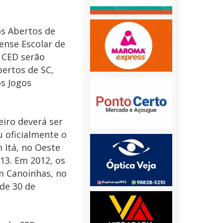
os Abertos de
ense Escolar de
o CED serão
bertos de SC,
os Jogos
eiro deverá ser
u oficialmente o
m Itá, no Oeste
13. Em 2012, os
em Canoinhas, no
de 30 de