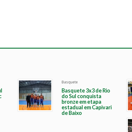
Basquete
l
Basquete 3x3 de Rio
c
do Sul conquista
bronze em etapa
estadual em Capivari
de Baixo