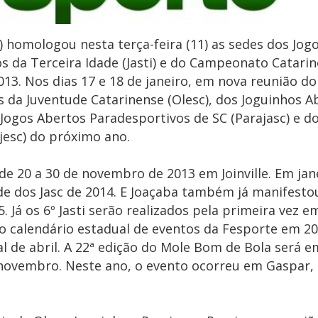
 homologou nesta terça-feira (11) as sedes dos Jog
os da Terceira Idade (Jasti) e do Campeonato Catarin
13. Nos dias 17 e 18 de janeiro, em nova reunião d
os da Juventude Catarinense (Olesc), dos Joguinhos A
s Jogos Abertos Paradesportivos de SC (Parajasc) e d
jesc) do próximo ano.
de 20 a 30 de novembro de 2013 em Joinville. Em jan
de dos Jasc de 2014. E Joaçaba também já manifesto
 Já os 6º Jasti serão realizados pela primeira vez e
 o calendário estadual de eventos da Fesporte em 20
al de abril. A 22ª edição do Mole Bom de Bola será 
e novembro. Neste ano, o evento ocorreu em Gaspar, 