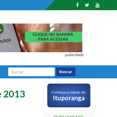
publicidade
O
e 2013
Conheça a cidade de:
Ituporanga