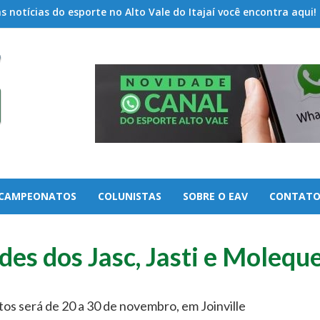
 notícias do esporte no Alto Vale do Itajaí você encontra aqui!
CAMPEONATOS
COLUNISTAS
SOBRE O EAV
CONTAT
des dos Jasc, Jasti e Molequ
os será de 20 a 30 de novembro, em Joinville