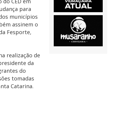
ão do CED em
mudança para
 dos municípios
mbém assinem o
da Fesporte,
na realização de
presidente da
egrantes do
isões tomadas
nta Catarina.