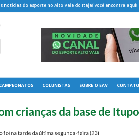
 notícias do esporte no Alto Vale do Itajaí você encontra aqui!
CAMPEONATOS
COLUNISTAS
SOBRE O EAV
CONTAT
com crianças da base de Itup
 foi na tarde da última segunda-feira (23)