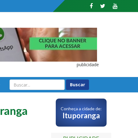
publicidade
O
oranga
Conheça a cidade de:
Ituporanga