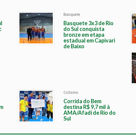
Basquete
l
Basquete 3x3 de Rio
c
do Sul conquista
bronze em etapa
estadual em Capivari
de Baixo
Ciclismo
Corrida do Bem
em
destina R$ 9,7 mil à
AMA/Afadi de Rio do
Sul