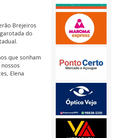
erão Brejeiros
 garotada do
tadual.
inos que sonham
r nossos
tes, Elena