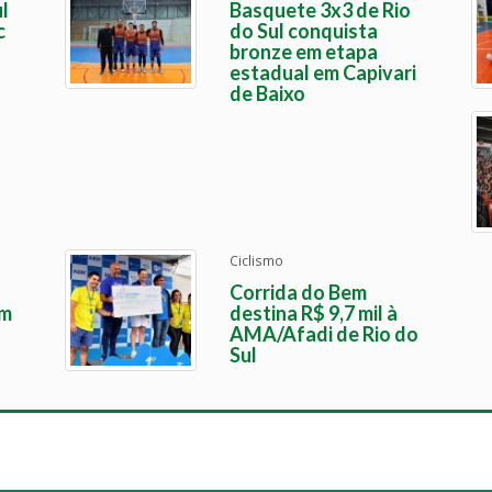
l
Basquete 3x3 de Rio
c
do Sul conquista
bronze em etapa
estadual em Capivari
de Baixo
Ciclismo
Corrida do Bem
em
destina R$ 9,7 mil à
AMA/Afadi de Rio do
Sul