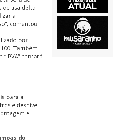
s de asa delta
izar a
so”, comentou.
alizado por
R$ 100. Também
o “IPVA” contará
is para a
ros e desnível
montagem e
ampas-do-