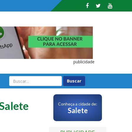
publicidade
O
 Salete
Conheça a cidade de:
Salete