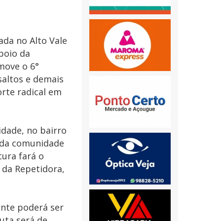
ada no Alto Vale
apoio da
move o 6°
saltos e demais
orte radical em
dade, no bairro
o da comunidade
tura fará o
 da Repetidora,
ente poderá ser
uta será de