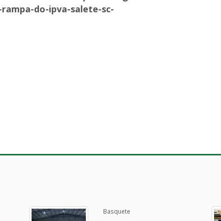
9-rampa-do-ipva-salete-sc-
Basquete