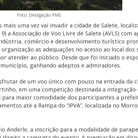
Foto: Divulgação PMS
 mais uma vez vai invadir a cidade de Salete, localiz
 9) a Associação de Voo Livre de Salete (AVLS) com 
indústria, comércio e desenvolvimento turístico pro
a organização as adequações no acesso ao local dos 
r atender ao público. Desde que foi iniciado o esp
 município, ganhando adeptos e admiradores.
frutar de um voo único com pouso na entrada da ci
artinho, em uma competição destinada a integraçã
val para maior comodidade dos participantes a prefei
mentos até a Rampa do “IPVA”, localizada no Morro
io Anderle, a inscrição para a modalidade de parap
om direito a camiseta do evento. A premiação em disp