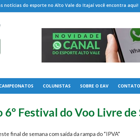
 notícias do esporte no Alto Vale do Itajaí você encontra aqui!
CAMPEONATOS
COLUNISTAS
SOBRE O EAV
CONTAT
 6º Festival do Voo Livre de
ste final de semana com saída da rampa do “IPVA”