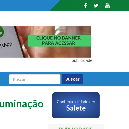
publicidade
O
iluminação
Conheça a cidade de:
Salete