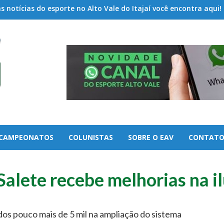
 notícias do esporte no Alto Vale do Itajaí você encontra aqui!
CAMPEONATOS
COLUNISTAS
SOBRE O EAV
CONTAT
Salete recebe melhorias na 
dos pouco mais de 5 mil na ampliação do sistema