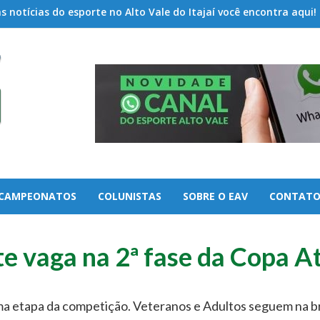
 notícias do esporte no Alto Vale do Itajaí você encontra aqui!
CAMPEONATOS
COLUNISTAS
SOBRE O EAV
CONTAT
e vaga na 2ª fase da Copa A
ma etapa da competição. Veteranos e Adultos seguem na b