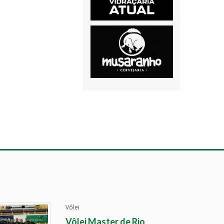
Vôlei
Vôlei Master de Rio