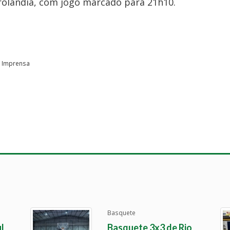
rolândia, com jogo marcado para 21h10.
e Imprensa
Basquete
l
Basquete 3x3 de Rio