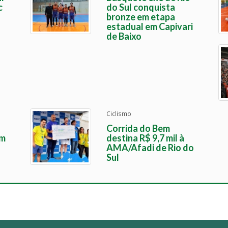
c
do Sul conquista
bronze em etapa
estadual em Capivari
de Baixo
Ciclismo
Corrida do Bem
em
destina R$ 9,7 mil à
AMA/Afadi de Rio do
Sul