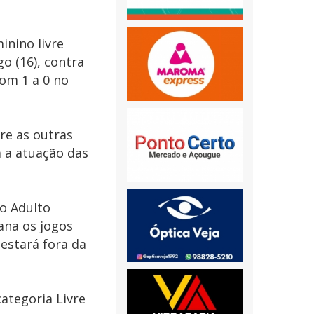
inino livre
o (16), contra
com 1 a 0 no
re as outras
 a atuação das
o Adulto
ana os jogos
estará fora da
categoria Livre