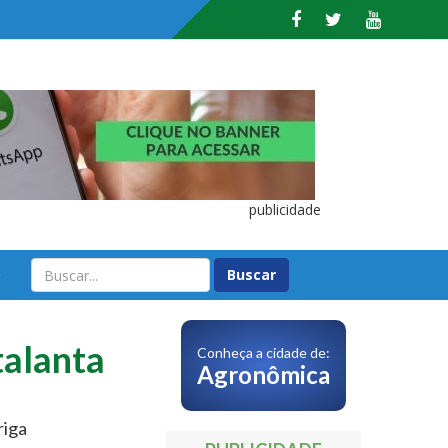
publicidade
O
talanta
Conheça a cidade de:
Agronômica
riga