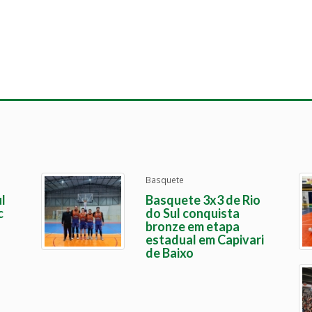
Basquete
l
Basquete 3x3 de Rio
c
do Sul conquista
bronze em etapa
estadual em Capivari
de Baixo