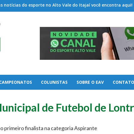
 notícias do esporte no Alto Vale do Itajaí você encontra aqui!
CAMPEONATOS
COLUNISTAS
SOBRE O EAV
CONTAT
unicipal de Futebol de Lont
o primeiro finalista na categoria Aspirante