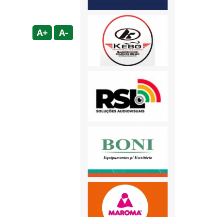
A+
A-