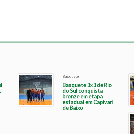
Basquete
l
Basquete 3x3 de Rio
c
do Sul conquista
bronze em etapa
estadual em Capivari
de Baixo