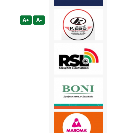
A+
A-