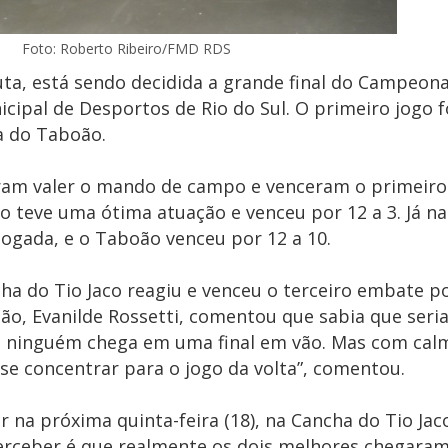
Foto: Roberto Ribeiro/FMD RDS
uta, está sendo decidida a grande final do Campeon
ipal de Desportos de Rio do Sul. O primeiro jogo fo
ha do Taboão.
eram valer o mando de campo e venceram o primeiro
ão teve uma ótima atuação e venceu por 12 a 3. Já n
 jogada, e o Taboão venceu por 12 a 10.
ha do Tio Jaco reagiu e venceu o terceiro embate por
, Evanilde Rossetti, comentou que sabia que seria 
que ninguém chega em uma final em vão. Mas com cal
se concentrar para o jogo da volta”, comentou.
 na próxima quinta-feira (18), na Cancha do Tio Jac
rceber é que realmente os dois melhores chegaram 