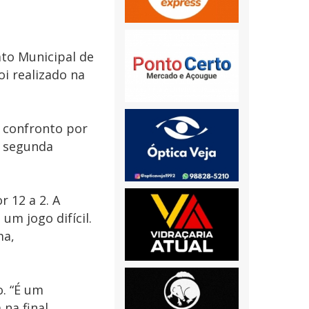
ato Municipal de
i realizado na
 confronto por
a segunda
 12 a 2. A
um jogo difícil.
ma,
o. “É um
na final.