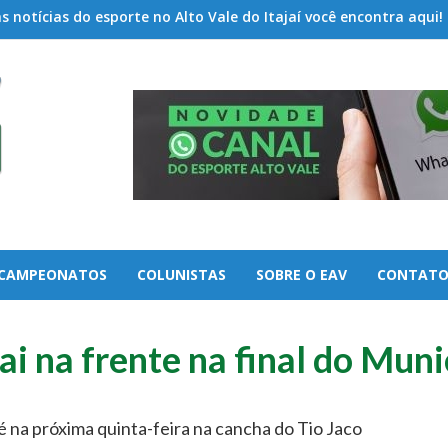
 notícias do esporte no Alto Vale do Itajaí você encontra aqui!
CAMPEONATOS
COLUNISTAS
SOBRE O EAV
CONTAT
i na frente na final do Muni
é na próxima quinta-feira na cancha do Tio Jaco