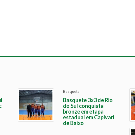
Basquete
l
Basquete 3x3 de Rio
c
do Sul conquista
bronze em etapa
estadual em Capivari
de Baixo