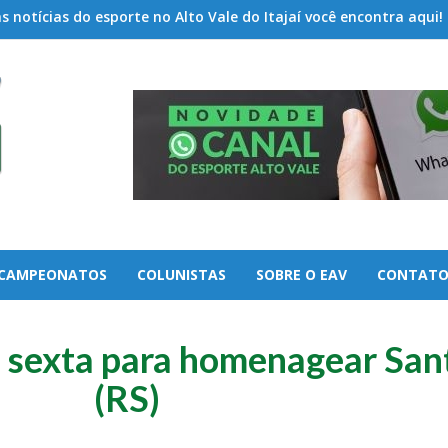
 notícias do esporte no Alto Vale do Itajaí você encontra aqui!
CAMPEONATOS
COLUNISTAS
SOBRE O EAV
CONTAT
a sexta para homenagear San
(RS)