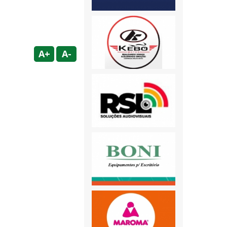
A+
A-