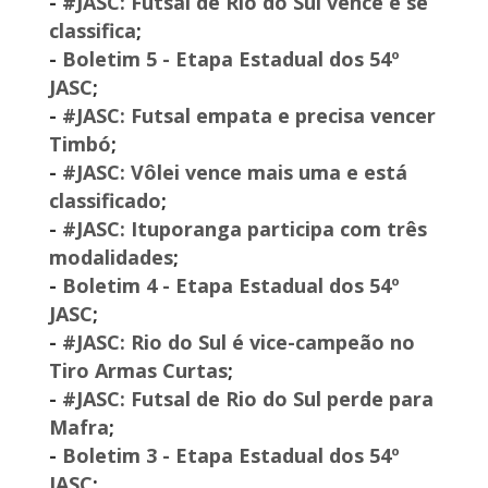
-
#JASC: Futsal de Rio do Sul vence e se
classifica
;
-
Boletim 5 - Etapa Estadual dos 54º
JASC
;
-
#JASC: Futsal empata e precisa vencer
Timbó
;
-
#JASC: Vôlei vence mais uma e está
classificado
;
-
#JASC: Ituporanga participa com três
modalidades
;
-
Boletim 4 - Etapa Estadual dos 54º
JASC
;
-
#JASC: Rio do Sul é vice-campeão no
Tiro Armas Curtas
;
-
#JASC: Futsal de Rio do Sul perde para
Mafra
;
-
Boletim 3 - Etapa Estadual dos 54º
JASC
;