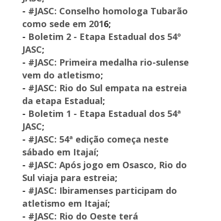
-
#JASC: Conselho homologa Tubarão
como sede em 201
6;
-
Boletim 2 - Etapa Estadual dos 54º
JASC
;
-
#JASC: Primeira medalha rio-sulense
vem do atletismo
;
-
#JASC: Rio do Sul empata na estreia
da etapa Estadual
;
-
Boletim 1 - Etapa Estadual dos 54ª
JASC
;
-
#JASC: 54ª edição começa neste
sábado em Itajaí
;
-
#JASC: Após jogo em Osasco, Rio do
Sul viaja para estreia
;
-
#JASC: Ibiramenses participam do
atletismo em Itajaí
;
-
#JASC: Rio do Oeste terá