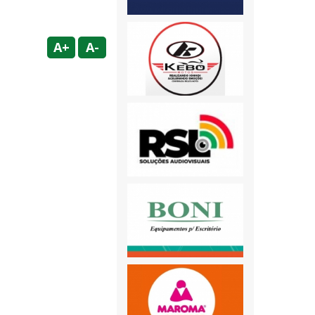
A+
A-