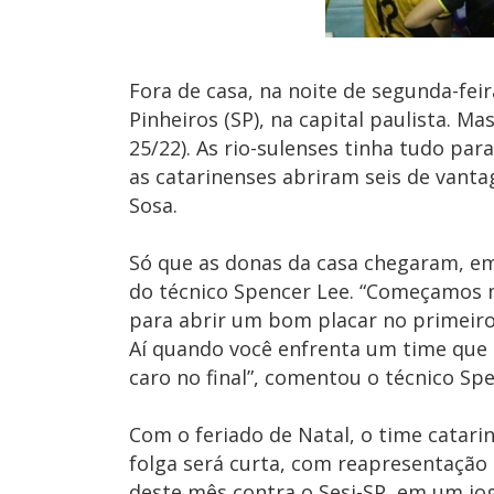
Fora de casa, na noite de segunda-feir
Pinheiros (SP), na capital paulista. Ma
25/22). As rio-sulenses tinha tudo pa
as catarinenses abriram seis de vanta
Sosa.
Só que as donas da casa chegaram, em
do técnico Spencer Lee. “Começamos m
para abrir um bom placar no primeiro
Aí quando você enfrenta um time que
caro no final”, comentou o técnico Spe
Com o feriado de Natal, o time catarin
folga será curta, com reapresentação e
deste mês contra o Sesi-SP, em um jog