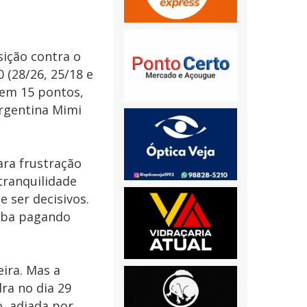
sição contra o
0 (28/26, 25/18 e
 em 15 pontos,
argentina Mimi
ara frustração
tranquilidade
 ser decisivos.
caba pagando
eira. Mas a
dra no dia 29
o, adiada por