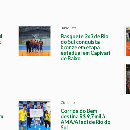
Basquete
l
Basquete 3x3 de Rio
c
do Sul conquista
bronze em etapa
estadual em Capivari
de Baixo
Ciclismo
Corrida do Bem
em
destina R$ 9,7 mil à
AMA/Afadi de Rio do
Sul