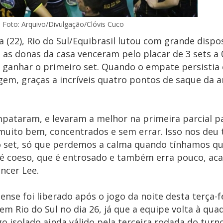
Foto: Arquivo/Divulgação/Clóvis Cuco
a (22), Rio do Sul/Equibrasil lutou com grande dispo
s as donas da casa venceram pelo placar de 3 sets a 
ra ganhar o primeiro set. Quando o empate persistia
gem, graças a incríveis quatro pontos de saque da 
pataram, e levaram a melhor na primeira parcial p
uito bem, concentrados e sem errar. Isso nos deu 
 set, só que perdemos a calma quando tínhamos que
 é coeso, que é entrosado e também erra pouco, a
ncer Lee.
ense foi liberado após o jogo da noite desta terça-f
m Rio do Sul no dia 26, já que a equipe volta à qua
o isolado ainda válido pela terceira rodada do turn