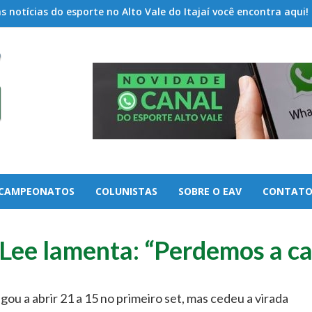
 notícias do esporte no Alto Vale do Itajaí você encontra aqui!
CAMPEONATOS
COLUNISTAS
SOBRE O EAV
CONTAT
 Lee lamenta: “Perdemos a c
ou a abrir 21 a 15 no primeiro set, mas cedeu a virada