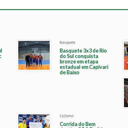
Basquete
l
Basquete 3x3 de Rio
c
do Sul conquista
bronze em etapa
estadual em Capivari
de Baixo
Ciclismo
Corrida do Bem