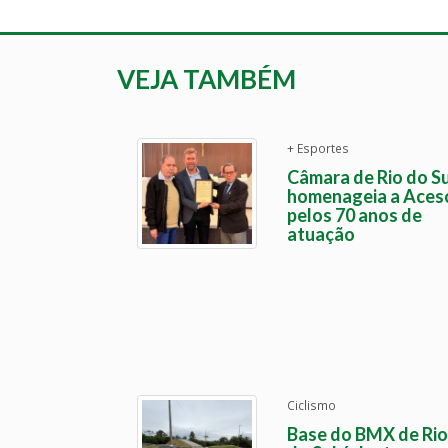
VEJA TAMBÉM
+ Esportes
Câmara de Rio do Su
homenageia a Aces
pelos 70 anos de
atuação
Ciclismo
Base do BMX de Rio