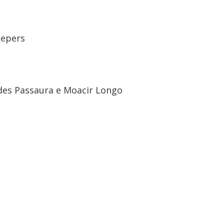
oepers
cides Passaura e Moacir Longo