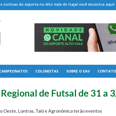
 notícias do esporte no Alto Vale do Itajaí você encontra aqui!
CAMPEONATOS
COLUNISTAS
SOBRE O EAV
CONTAT
 Regional de Futsal de 31 a 
do Oeste, Lontras, Taió e Agronômica terão eventos