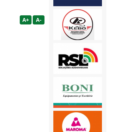
A+
A-