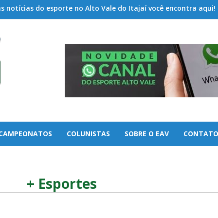
 notícias do esporte no Alto Vale do Itajaí você encontra aqui!
CAMPEONATOS
COLUNISTAS
SOBRE O EAV
CONTAT
+ Esportes