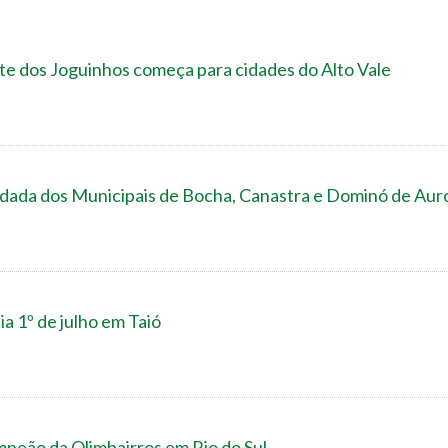
e dos Joguinhos começa para cidades do Alto Vale
ada dos Municipais de Bocha, Canastra e Dominó de Aur
a 1º de julho em Taió
mpeão da Olimbairros em Rio do Sul