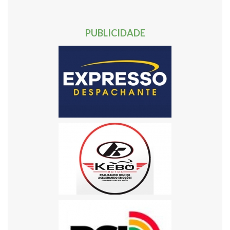
50
51
52
53
54
55
56
57
58
59
60
61
62
63
Próxima »
PUBLICIDADE