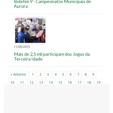
Boletim 9 - Campeonatos Municipais de
Aurora
11/05/2015
Mais de 2,5 mil participam dos Jogos da
Terceira Idade
« Anterior
1
2
3
4
5
6
7
8
9
10
11
12
13
14
15
16
17
18
19
20
21
22
23
24
25
26
27
28
29
30
31
32
33
34
35
36
37
38
39
40
41
42
43
44
45
46
47
48
49