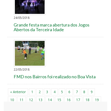
24/05/2018
Grande festa marca abertura dos Jogos
Abertos da Terceira Idade
22/05/2018
FMD nos Bairros foi realizado no Boa Vista
« Anterior
1
2
3
4
5
6
7
8
9
10
11
12
13
14
15
16
17
18
19
20
21
22
23
24
25
26
27
28
29