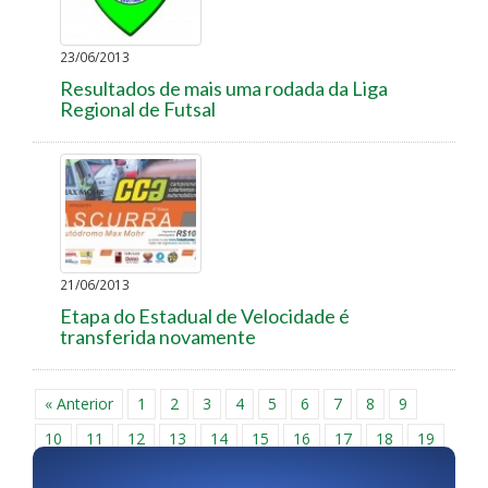
23/06/2013
Resultados de mais uma rodada da Liga
Regional de Futsal
21/06/2013
Etapa do Estadual de Velocidade é
transferida novamente
« Anterior
1
2
3
4
5
6
7
8
9
10
11
12
13
14
15
16
17
18
19
20
21
22
23
24
25
26
27
28
29