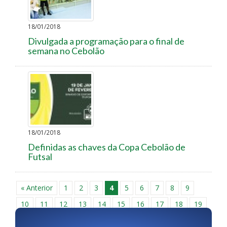
18/01/2018
Divulgada a programação para o final de
semana no Cebolão
18/01/2018
Definidas as chaves da Copa Cebolão de
Futsal
« Anterior
1
2
3
4
5
6
7
8
9
10
11
12
13
14
15
16
17
18
19
20
21
22
23
24
25
26
27
28
29