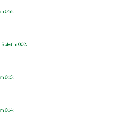
im 016:
- Boletim 002:
im 015:
im 014: