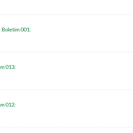
- Boletim 001:
im 013:
im 012: