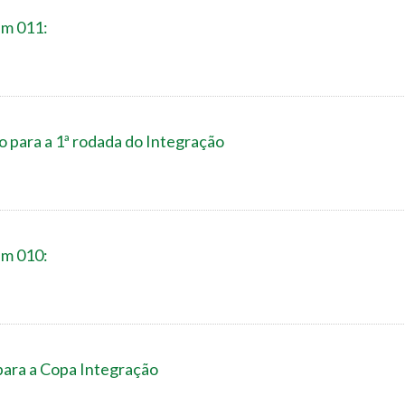
im 011:
 para a 1ª rodada do Integração
im 010:
ara a Copa Integração