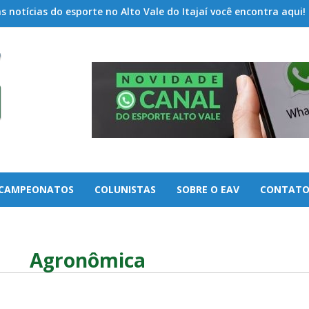
 notícias do esporte no Alto Vale do Itajaí você encontra aqui!
CAMPEONATOS
COLUNISTAS
SOBRE O EAV
CONTAT
Agronômica