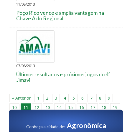
11/08/2013
Poço Rico vence e amplia vantagem na
Chave A do Regional
07/08/2013
Últimos resultados e próximos jogos do 4º
Jimavi
« Anterior
1
2
3
4
5
6
7
8
9
10
11
12
13
14
15
16
17
18
19
20
Próxima »
Agronômica
Conheça a cidade de: