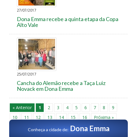
27/07/2017
Dona Emma recebe a quinta etapa da Copa
Alto Vale
25/07/2017
Cancha do Alemão recebe a Taça Luiz
Novack em Dona Emma
« Anterior
1
2
3
4
5
6
7
8
9
10
11
12
13
14
15
16
Próxima »
Dona Emma
Conheça a cidade de: